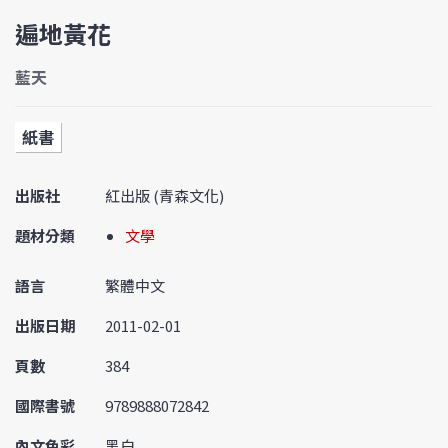
遍地黃花
藍天
紙書
出版社
紅出版 (青森文化)
題材分類
文學
語言
繁體中文
出版日期
2011-02-01
頁數
384
國際書號
9789888072842
內文色彩
黑白