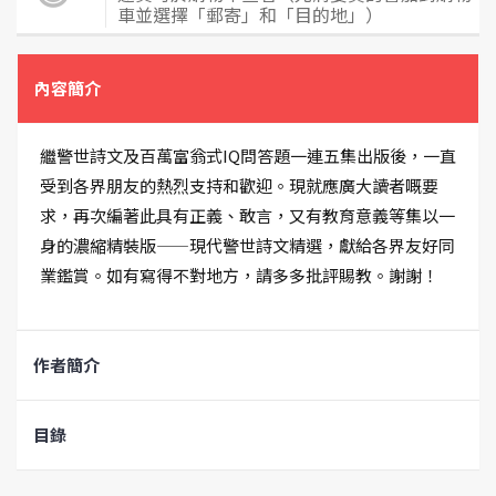
車並選擇「郵寄」和「目的地」）
內容簡介
繼警世詩文及百萬富翁式IQ問答題一連五集出版後，一直
受到各界朋友的熱烈支持和歡迎。現就應廣大讀者嘅要
求，再次編著此具有正義、敢言，又有教育意義等集以一
身的濃縮精裝版——現代警世詩文精選，獻給各界友好同
業鑑賞。如有寫得不對地方，請多多批評賜教。謝謝！
作者簡介
目錄