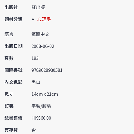
出版社
紅出版
題材分類
心理學
語言
繁體中文
出版日期
2008-06-02
頁數
183
國際書號
9789628980581
內文色彩
黑白
尺寸
14cm x 21cm
訂裝
平裝/膠裝
紙書售價
HK$60.00
有存貨
否