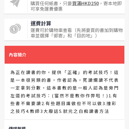
購買任何紙書，只要
買滿HKD250
，寄本地即
可享免運費優惠
運費計算
運費可於購物車查看（先將要買的書加到購物
車並選擇「郵寄」和「目的地」）
內容簡介
為 正 在 讀 書 的 你 ， 提 供 「 正 確 」 的 考 試 技 巧 ！ 這
是 一 本 很 另 類 的 書 ， 作 者 認 為 ， 死 讀 爛 讀 不 代 表
一 定 拿 到 分 數 ， 這 本 書 教 的 是 一 般 人 認 為 是 旁 門
左 道 的 考 試 技 巧 ： ( 當 然 不 是 教 你 作 弊 啦 ！ ) 1. 有
些 書 不 需 要 讀 2. 有 些 題 目 識 做 但 不 可 以 做 3. 撞 彩
之 技 巧 4. 教 師 3 大 廢 話 5. 狀 元 之 白 痴 讀 書 方 法
傳媒報導