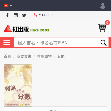
2540 7517
0
首頁
我要買書
教參讀物
其他