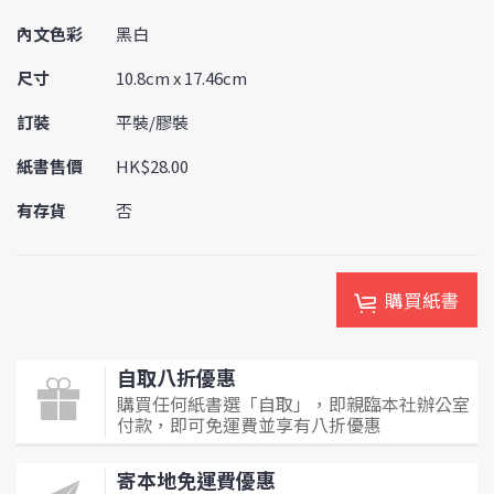
內文色彩
黑白
尺寸
10.8cm x 17.46cm
訂裝
平裝/膠裝
紙書售價
HK$28.00
有存貨
否
購買紙書
自取八折優惠
購買任何紙書選「自取」，即親臨本社辦公室
付款，即可免運費並享有八折優惠
寄本地免運費優惠