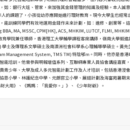
，如：銀行大班、管家，來加強其金錢管理的知識及經驗。本人誠意向
再只是成年人的課題了，小孩從幼亦應開始進行理財教育。現今大學生也
，能訓練同學們有效地運用金錢作未來計劃，如：進修、創業等。這是
A, MSSC, CPM[HK], ACS, MHKIM, LUTCF, FLMI, MHKIM, MHK
續進修教育學院兼任導師，香港理工大學輔學課程客席講師，嶺南大學毅
學 ) 學士及傳理系文學碩士及南澳洲社會科學系心理輔導學碩士。黃
 Management System, TMS TM) 特陰郇m。同時，他
智能培訓。他曾參與明報增值系列、互聯網專業人員協會講座嘉賓
責青少年、大學及成人多元智能計劃工作及人才培訓，包括香港浸
協恩小學、林護紀念中學、元朗官立小學、展翅計劃及海富苑暑期末
小財大用》、《媽媽：「我愛你。」》、《少年財爺》。