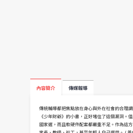
內容簡介
傳媒報導
傳統輔導都把焦點放在身心與外在社會的合理調
《少年財爺》的小書，正好堵住了這個漏洞。值得
國家遲，而且軟硬件配套都嚴重不足。作為這方
家長、教師、社工，甚至年輕人自己選用。 ( 