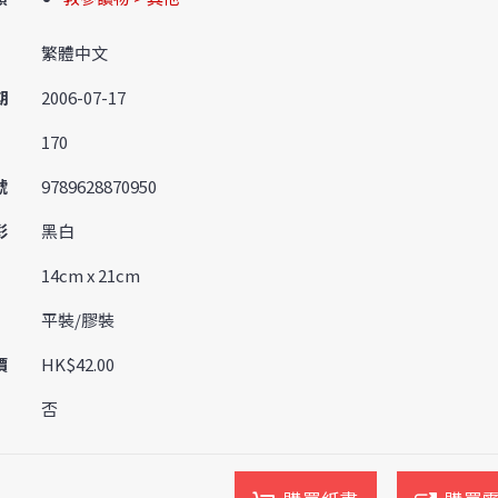
繁體中文
期
2006-07-17
170
號
9789628870950
彩
黑白
14cm x 21cm
平裝/膠裝
價
HK$42.00
否