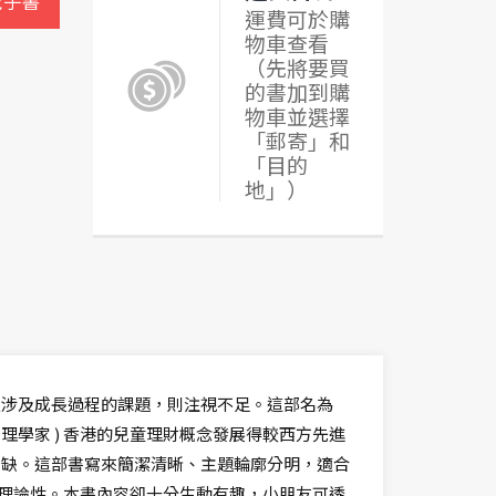
電子書
運費可於購
物車查看
（先將要買
的書加到購
物車並選擇
「郵寄」和
「目的
地」）
又涉及成長過程的課題，則注視不足。這部名為
理學家 ) 香港的兒童理財概念發展得較西方先進
空缺。這部書寫來簡潔清晰、主題輪廓分明，適合
悶或理論性。本書內容卻十分生動有趣，小朋友可透