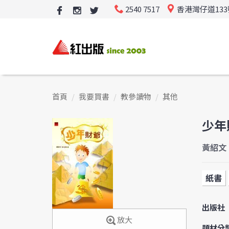
2540 7517
香港灣仔道13
首頁
我要買書
教參讀物
其他
少年
黃紹文
紙書
出版社
放大
題材分