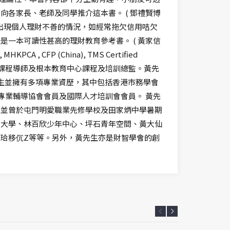
各家長、老師及同學推介這本書。 ( 鄧禮賢博
經常出現個人理財不善的情況，如經常拖欠信用咭欠
一本可讀性甚高的理財教育參考書。 ( 黃家信
PCA , CFP (China), TMS Certified
進課程導師及根本教育中心課程及培訓總監。黃先
先生並擁有多項專業資歷，其中包括香港市務學會
亦是香港專業輔導協會會員及國際人才培訓會會員。 黃先
，並曾於屯門明愛職業先修學校及田家炳中學暑期
會大學、林百欣少年中心、坪石青年空間、黃大仙
珨移伔Z等等。另外，黃先生亦是財智學會的創