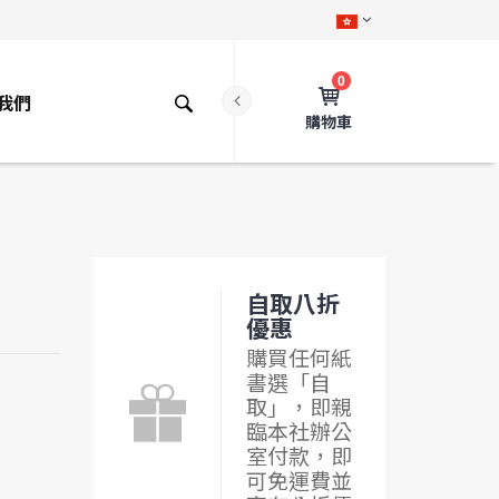
0
我們
購物車
自取八折
優惠
購買任何紙
書選「自
取」，即親
臨本社辦公
室付款，即
可免運費並