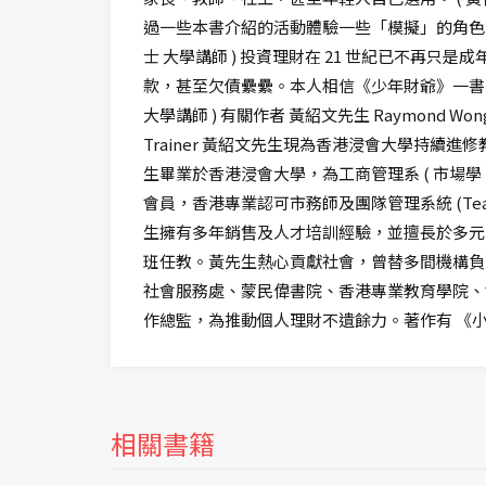
過一些本書介紹的活動體驗一些「模擬」的角色
士 大學講師 ) 投資理財在 21 世紀已不
款，甚至欠債纍纍。本人相信《少年財爺》一書
大學講師 ) 有關作者 黃紹文先生 Raymond Wong BBA, M
Trainer 黃紹文先生現為香港浸會大學持
生畢業於香港浸會大學，為工商管理系 ( 市場
會員，香港專業認可市務師及團隊管理系統 (Team
生擁有多年銷售及人才培訓經驗，並擅長於多元
班任教。黃先生熱心貢獻社會，曾替多間機構負
社會服務處、蒙民偉書院、香港專業教育學院、
作總監，為推動個人理財不遺餘力。著作有 《
相關書籍