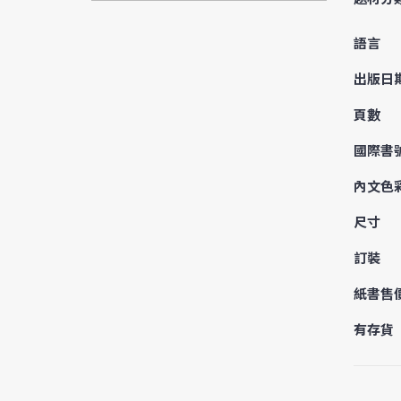
語言
出版日
頁數
國際書
內文色
尺寸
訂裝
紙書售
有存貨