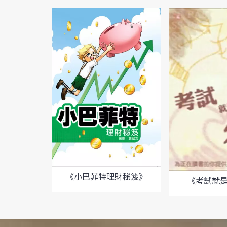
《小巴菲特理財秘笈》
《考試就