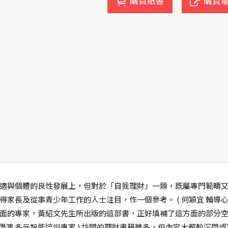
購買紙書
購買
適與個體的良性發展上，但對於「自我理財」一類，既屬專門範疇
家長及從事青少年工作的人士注目，作一個參考。 ( 何穎宜 輔導心
面的專家，黃紹文先生所出版的這部書，正好填補了這方面的部分
黃偉鴻 多元智能培訓專家 ) 坊間的理財書籍雖多，但內容大都較沉