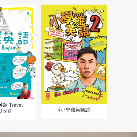
 Travel
《小
《小學雞英語2》
glish》