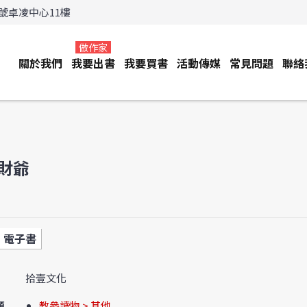
3號卓凌中心11樓
做作家
關於我們
我要出書
我要買書
活動傳媒
常見問題
聯絡
財爺
電子書
拾壹文化
類
教參讀物 > 其他