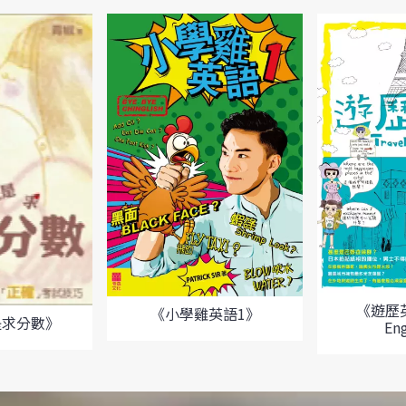
《遊歷英語
《小學雞英語1》
是求分數》
En