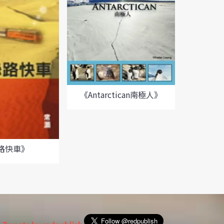
《Antarctican南極人》
《喝
路快車》