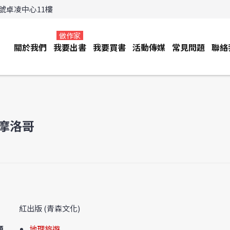
3號卓凌中心11樓
做作家
關於我們
我要出書
我要買書
活動傳媒
常見問題
聯絡
摩洛哥
紅出版 (青森文化)
類
地理旅遊