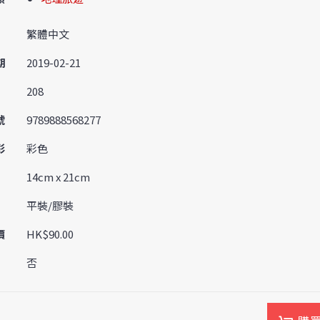
繁體中文
期
2019-02-21
208
號
9789888568277
彩
彩色
14cm x 21cm
平裝/膠裝
價
HK$90.00
否