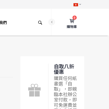
0
我們
購物車
自取八折
優惠
購買任何紙
書選「自
取」，即親
臨本社辦公
室付款，即
可免運費並