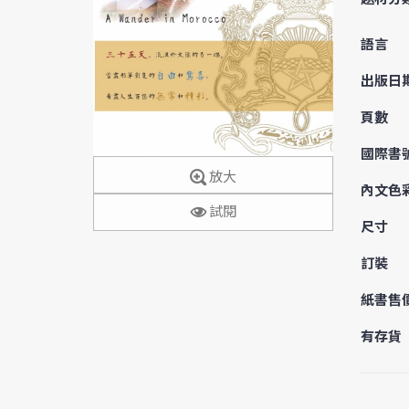
語言
出版日
頁數
國際書
放大
內文色
試閱
尺寸
訂裝
紙書售
有存貨