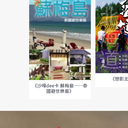
《戀影
《沙嘩dee卡 蘇梅島──泰
國避世樂島》