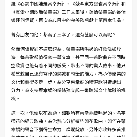
繼《心繫中國娃娃蔡幸娟》、《縈牽東方雲雀蔡幸娟》和
《真愛小調歌后蔡幸娟》三冊文集後，鍾情蔡幸娟的長情
樂迷何偉賢，再次為心目中的完美歌后獻上第四本作品。
曾有朋友問他：都寫了三本了，還有甚麼可以寫呢？
然而何偉賢卻不這麼認為：蔡幸娟所唱過的好歌浩如煙
海，每首歌都值得寫一篇文章，甚至同一首歌曲在不同時
空欣賞也能有着不同的感受、帶出不同的動人故事。他只
希望趁自己還有寫作的熱誠和執筆的能力，為承傳優美的
文化和藝術多走一步，為分享蔡幸娟的精湛歌唱造詣出一
分力，為支持蔡幸娟的粉絲建立起一道跨越文化障礙的橋
樑。
這一次，他便以花為題，細數所有蔡幸娟曾唱過的、名字
帶花的經典歌曲，為你熱心分析這些如花歌曲，如何在蔡
幸娟的聲音下獲得生命力，燦爛綻放。另外亦收錄多首推