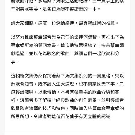
薦歌曲介紹、多場蔡幸娟歌迷活動紀錄、三十頁以上的蔡
幸娟美照等等，是各位娟咪不容錯過的一本。
請大家細聽，這麼一位深情樂迷，最真摯誠懇的推薦。
以努力推廣蔡幸娟音樂為己任的樂迷何偉賢，再推出了為
蔡幸娟所寫的第四本書。這次他特意選錄了十多首蔡幸娟
獻唱過，並以花為歌名的歌曲，與讀者們一起欣賞和分
享。
這輯新文集仍然保持著蔡幸娟文集系列的一貫風格，只以
娟歌會知音，既不談人生大道理，也不問家國天下事，只
道輕談淺唱，以歌傳情。本書有蔡幸娟的歌曲介紹和賞
析，讓讀者多了解這些經典歌曲的創作背景，並引導讀者
欣賞歌者演繹的技巧和特色，同時加入些篇章寫蔡幸娟的
所思所想，令讀者對這位百花仙子有更立體的認識。