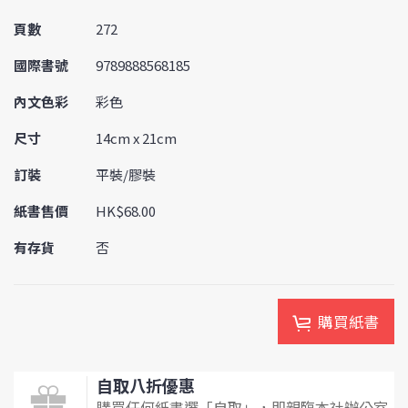
頁數
272
國際書號
9789888568185
內文色彩
彩色
尺寸
14cm x 21cm
訂裝
平裝/膠裝
紙書售價
HK$68.00
有存貨
否
購買紙書
自取八折優惠
購買任何紙書選「自取」，即親臨本社辦公室