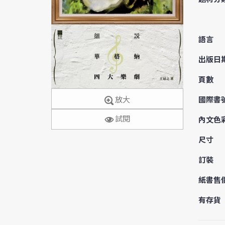
語言
出版日
頁數
國際書
放大
試閱
內文色
尺寸
訂裝
紙書售
有存貨