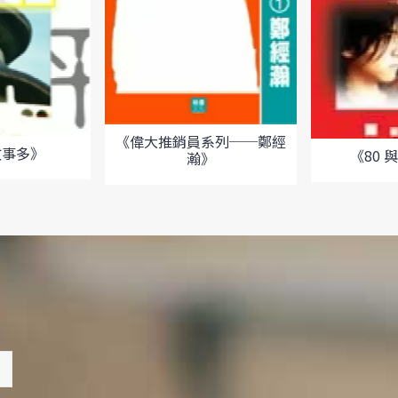
《偉大推銷員系列──鄭經
故事多》
《80 與
瀚》