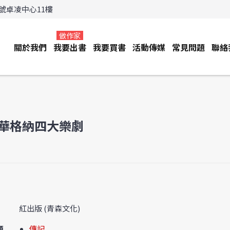
3號卓凌中心11樓
做作家
關於我們
我要出書
我要買書
活動傳媒
常見問題
聯絡
華格納四大樂劇
紅出版 (青森文化)
類
傳記