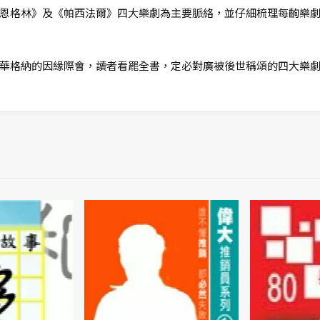
恩格林》及《帕西法爾》四大樂劇為主要脈絡，並仔細梳理每齣樂
華格納的因緣際會，讀者看罷全書，定必對廣被後世稱頌的四大樂