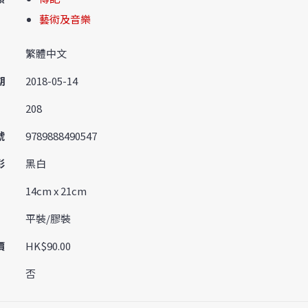
藝術及音樂
繁體中文
期
2018-05-14
208
號
9789888490547
彩
黑白
14cm x 21cm
平裝/膠裝
價
HK$90.00
否