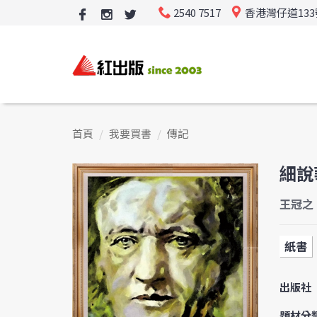
2540 7517
香港灣仔道13
首頁
我要買書
傳記
細說
王冠之
紙書
出版社
題材分