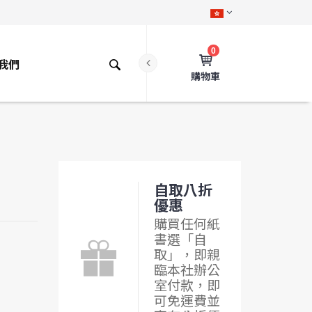
0
我們
購物車
自取八折
優惠
購買任何紙
書選「自
取」，即親
臨本社辦公
室付款，即
可免運費並