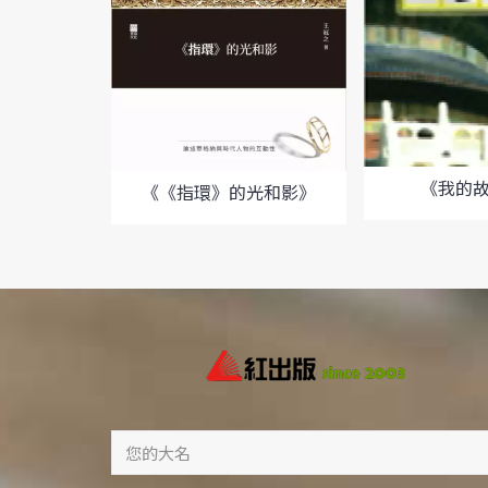
《我的
《《指環》的光和影》