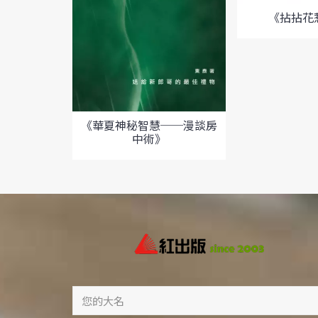
《拈拈花
《華夏神秘智慧──漫談房
中術》