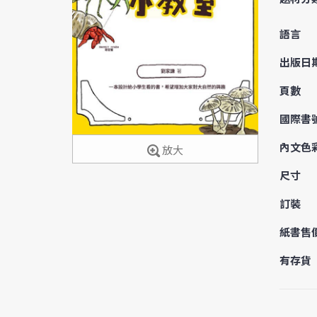
語言
出版日
頁數
國際書
內文色
放大
尺寸
訂裝
紙書售
有存貨