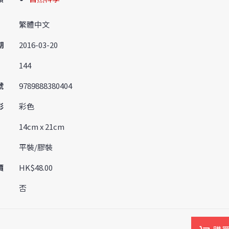
繁體中文
期
2016-03-20
144
號
9789888380404
彩
彩色
14cm x 21cm
平裝/膠裝
價
HK$48.00
否