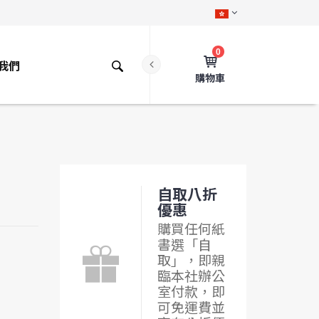
0
我們
購物車
自取八折
優惠
購買任何紙
書選「自
取」，即親
臨本社辦公
室付款，即
可免運費並