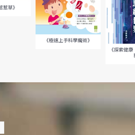
惹惹草》
《極速上手科學魔術》
《探索健康