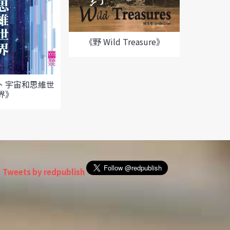
《物
《野 Wild Treasure》
、宇宙和思維世
界》
Tweets by redpublish