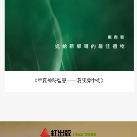
《華夏神秘智慧──漫談房中術》