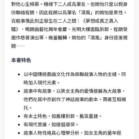
對他心生傾慕。機緣下二人成爲筆友，但婉怡只是以假身
份聯絡程朗，因此程朗以爲筆名「清風」的婉怡是男性。
百般事情此刻正發生在二人之間：《夢想成真之真人
騷》、鳴朗曲藝社周年會慶、光明大樓面臨拆卸、程朗受
邀作慈善演出等，幾番輾轉，婉怡的「清風」身份逐漸揭
開……
本書特色
以中國傳統戲曲文化作為串聯故事人物的主綫，同
時加入現代元素。
故事中有故事，以男女主角的愛情發展為大故事，
他們在其中亦創作了神話故事的劇本。兩者互相襯
托。
有本土特色，如舊樓拆卸、舊區重建。
有現代意識，如提倡環保。
故事人物性格具心理學分析，如女主角的童年經