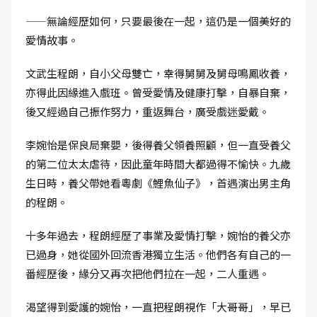
——無論經歷如何，只要最後在一起，這仍是一個美好的
愛情故事。
文武生程朗，自小父母雙亡，幸得舅舅及舅母鳴鳳收養，
亦得此因緣進入戲班。曾受愛情及健康打擊，自暴自棄，
後又經過自己振作努力，重返舞台，廣受戲迷愛戴。
李婉怡是保良局棄嬰，後得養父領養照顧，但一直受養父
的第二位太太虐待，因此童年時間大都過得不愉快。九歲
生日時，養父帶她看粵劇《鯉魚仙子》，首遇演出男主角
的程朗。
十多年過去，程朗經歷了事業及愛情打擊，婉怡的養父亦
已過身，她從國外回流香港獨立生活。他們各有自己的一
番經歷後，緣分又再次把他們拉在一起，二人重遇。
渴望得到愛護的婉怡，一直把程朗視作「大哥哥」，早已