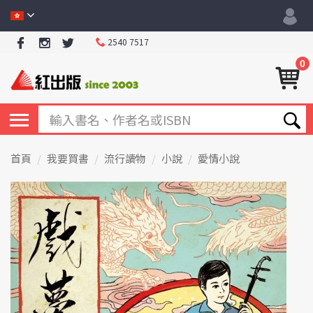
2540 7517
0
首頁
我要買書
流行讀物
小說
愛情小說