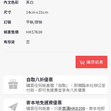
內文色彩
黑白
尺寸
14cm x 21cm
訂裝
平裝/膠裝
紙書售價
HK$78.00
有存貨
否
購買紙書
自取八折優惠
購買任何紙書選「自取」，即親臨本社辦公室
付款，即可免運費並享有八折優惠
寄本地免運費優惠
購買任何紙書，只要
買滿HKD250
，寄本地即