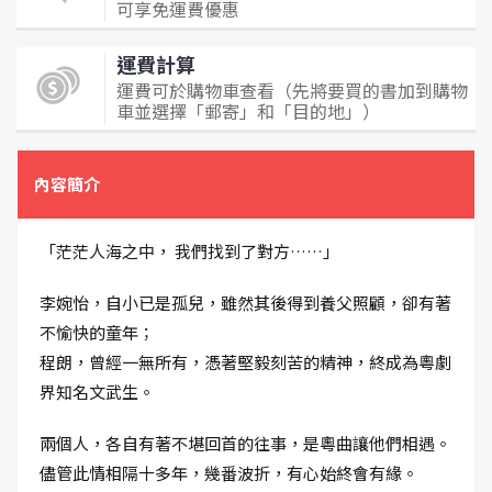
可享免運費優惠
運費計算
運費可於購物車查看（先將要買的書加到購物
車並選擇「郵寄」和「目的地」）
內容簡介
「茫茫人海之中， 我們找到了對方……」
李婉怡，自小已是孤兒，雖然其後得到養父照顧，卻有著
不愉快的童年；
程朗，曾經一無所有，憑著堅毅刻苦的精神，終成為粵劇
界知名文武生。
兩個人，各自有著不堪回首的往事，是粵曲讓他們相遇。
儘管此情相隔十多年，幾番波折，有心始終會有緣。