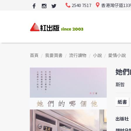
2540 7517
香港灣仔道13
首頁
我要買書
流行讀物
小說
愛情小說
她們
斯哲
紙書
出版社
題材分