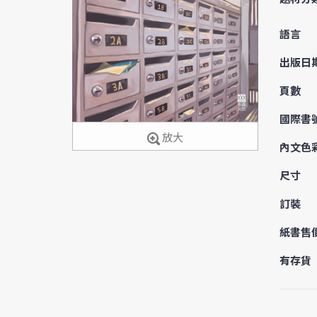
語言
出版日
頁數
國際書
放大
內文色
尺寸
訂裝
紙書售
有存貨