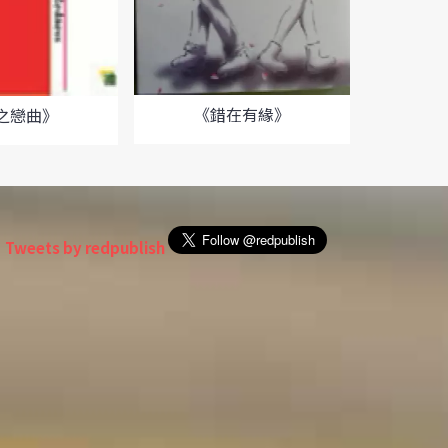
《
《錯在有緣》
之戀曲》
Tweets by redpublish