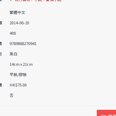
繁體中文
期
2014-06-20
408
號
9789888270941
彩
黑白
14cm x 21cm
平裝/膠裝
價
HK$75.00
否