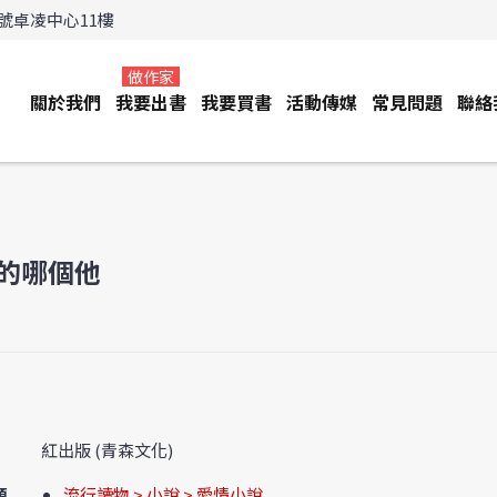
3號卓凌中心11樓
做作家
關於我們
我要出書
我要買書
活動傳媒
常見問題
聯絡
的哪個他
紅出版 (青森文化)
類
流行讀物 > 小說 > 愛情小說