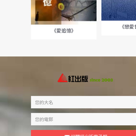
《戀愛
《愛追憶》