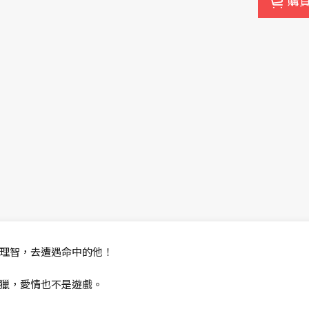
購
理智，去遭遇命中的他！
獵，愛情也不是遊戲。