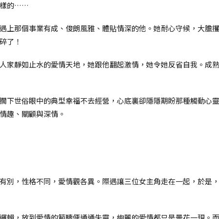
樣的……
遇上那個事業有成、俊朗風雅、體貼情深的他。她耐心守候，大膽
碎了！
人家靜如止水的愛情天地，她跟他翻起激情，她令她反省自我。成
擱下世俗眼中的典型幸福不去經營，心底裏卻隱隱期盼那種觸動心
情趣、關顧與深情。
有別，性格不同，愛情觀各異。際遇讓三位女主角走在一起，於是
邏輯，放到愛情的範疇便通通失靈，絢麗的愛情都只是曇花一現。