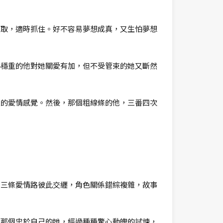
攫取，適時抓住。好不容易夢想成真，又生怕夢想
熟穩重的他對她關愛有加，但不受管束的她又斷然
靈的愛情感覺。然後，那個粗線條的他，三番四次
，三條愛情路彼此交纒，角色關係錯綜複雜，故事
而那個忠於自己的她，經過種種驚心動魄的試煉，