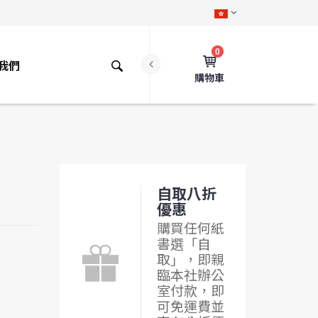
0
我們
購物車
自取八折
優惠
購買任何紙
書選「自
取」，即親
臨本社辦公
室付款，即
可免運費並