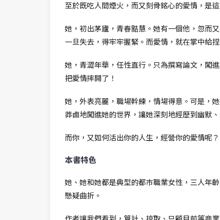
至於既吃人間煙火，而又刻骨銘心的愛情，是這
她，初出茅廬，青春黠慧。她有一個他，忽而又
一旦失去，得牢牢握緊。而愛情，就在掌中給捏
她，青澀年華，任性直行。只為撰寫論文，闖進
把愛情摔開了！
她，外表亮麗，職場幹練，情場得意。可是，她
莽鹵地闖進她的世界，讓她深刻地經歷到幽默、
而你，又如何活出你的人生，經營你的愛情呢？
本書特色
她、她和她都是典型的都巿職業女性，三人年齡
懸疑曲折。
作者讓我們看到，算計、掠取、只顧目前等商業