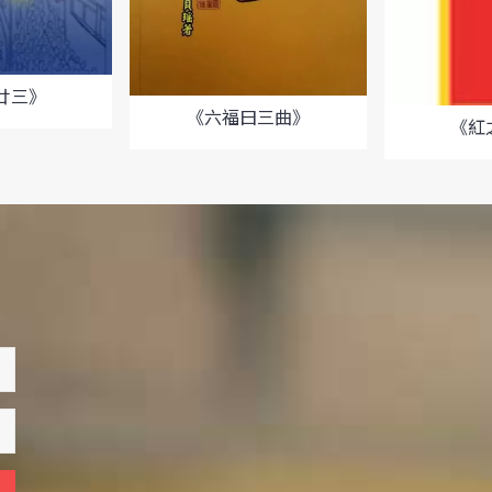
廿三》
《六福曰三曲》
《紅