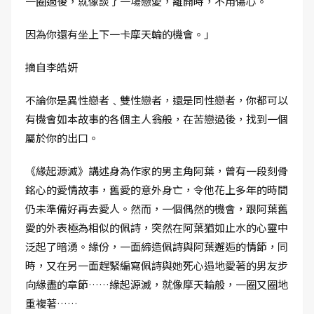
一圈過後，就像談了一場戀愛，離開時，不用傷心。
因為你還有坐上下一卡摩天輪的機會。」
摘自李皓妍
不論你是異性戀者﹑雙性戀者，還是同性戀者，你都可以
有機會如本故事的各個主人翁般，在苦戀過後，找到一個
屬於你的出口。
《緣起源滅》講述身為作家的男主角阿葉，曾有一段刻骨
銘心的愛情故事，舊愛的意外身亡，令他花上多年的時間
仍未準備好再去愛人。然而，一個偶然的機會，跟阿葉舊
愛的外表極為相似的佩詩，突然在阿葉猶如止水的心靈中
泛起了暗湧。緣份，一面締造佩詩與阿葉邂逅的情節，同
時，又在另一面趕緊編寫佩詩與她死心遢地愛著的男友步
向緣盡的章節……緣起源滅，就像摩天輪般，一圈又圈地
重複著……