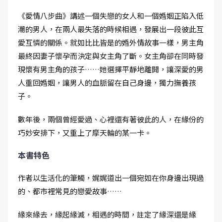
《愛情八步曲》講述一個失戀的女人和一個婚姻正陷入低
潮的男人，在兩人最失落的時候相遇，發展出一段彼此互
愛互憐的關係。就如比比皆是的婚外情故事一樣，男主角
最終因妻子懷孕而決定與女主角了斷。女主角卻在同時發
現懷有男主角的孩子……她選擇平靜地離開，讓深愛的男
人重回婚姻，讓男人的血脈留在自己身邊，獨力撫養孩
子。
數年後，兩個曾經愛過、心裡還有著彼此的人，在緣份的
巧妙安排下，又重上了摩天輪的某一卡。
本書特色
作者以生活化的筆觸，娓娓道出一個宛如在你身邊出現過
的、都市裡常見的戀愛故事……
緣來緣去，緣起緣滅，相遇的時間，註定了緣深還是緣