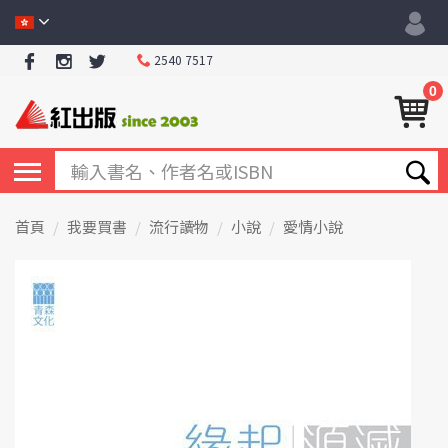
2540 7517
0
首頁
我要買書
流行讀物
小說
愛情小說