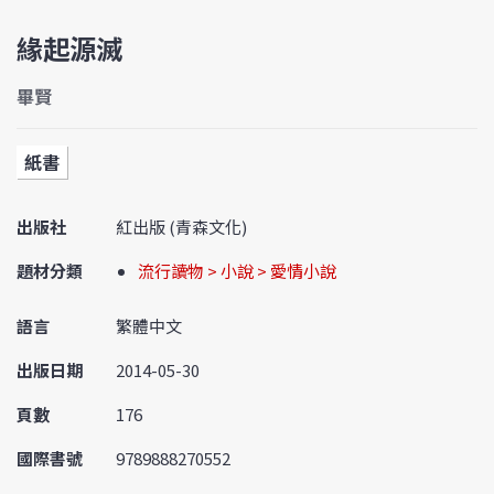
緣起源滅
畢賢
紙書
出版社
紅出版 (青森文化)
題材分類
流行讀物 > 小說 > 愛情小說
語言
繁體中文
出版日期
2014-05-30
頁數
176
國際書號
9789888270552