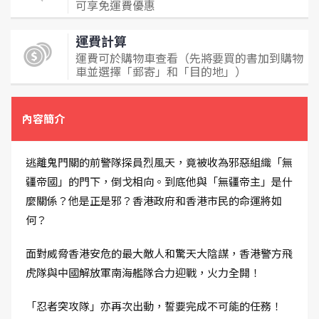
可享免運費優惠
運費計算
運費可於購物車查看（先將要買的書加到購物
車並選擇「郵寄」和「目的地」）
內容簡介
逃離鬼門關的前警隊探員烈風天，竟被收為邪惡組織「無
疆帝國」的門下，倒戈相向。到底他與「無疆帝主」是什
麼關係？他是正是邪？香港政府和香港市民的命運將如
何？
面對威脅香港安危的最大敵人和驚天大陰謀，香港警方飛
虎隊與中國解放軍南海艦隊合力迎戰，火力全開！
「忍者突攻隊」亦再次出動，誓要完成不可能的任務！