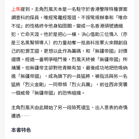
上集
提到，主角烈風天本是一名駐守於香港警隊特種罪案
調查科的探員，唯經常離經叛道，不按常規辦事和「唯命
不從」的性格終令他身陷囹圄，變成一名香港頭號通緝
犯，亡命天涯。他於是把心一橫，決心借助三位情人（亦
是三名黑幫領導人）的力量劫奪一批高科技軍火來開創自
己的犯罪王國，更想以此作為籌碼，和「無疆帝國」討價
還價。經過一番明爭暗鬥後，烈風天終被「無疆帝國」所
擒獲，但無疆帝主卻對他青睞有加，最後成功地把他吸納
進「無疆帝國」，成為旗下的一員猛將，被指派與另一名
猛將「烈火金剛」一同帶領「烈火兵團」，前往西非突襲
一個威脅「無疆帝國」的恐怖組織。
主角烈風天由此開始了另一段險死還生、出人意表的奇情
遭遇……
本書特色