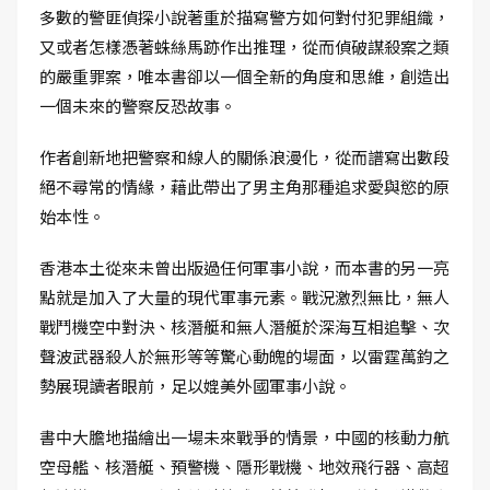
多數的警匪偵探小說著重於描寫警方如何對付犯罪組織，
又或者怎樣憑著蛛絲馬跡作出推理，從而偵破謀殺案之類
的嚴重罪案，唯本書卻以一個全新的角度和思維，創造出
一個未來的警察反恐故事。
作者創新地把警察和線人的關係浪漫化，從而譜寫出數段
絕不尋常的情緣，藉此帶出了男主角那種追求愛與慾的原
始本性。
香港本土從來未曾出版過任何軍事小說，而本書的另一亮
點就是加入了大量的現代軍事元素。戰況激烈無比，無人
戰鬥機空中對決、核潛艇和無人潛艇於深海互相追擊、次
聲波武器殺人於無形等等驚心動魄的場面，以雷霆萬鈞之
勢展現讀者眼前，足以媲美外國軍事小說。
書中大膽地描繪出一場未來戰爭的情景，中國的核動力航
空母艦、核潛艇、預警機、隱形戰機、地效飛行器、高超