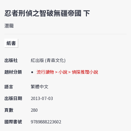
忍者刑偵之智破無疆帝國 下
潛龍
紙書
出版社
紅出版 (青森文化)
題材分類
流行讀物 > 小說 > 偵探推理小說
語言
繁體中文
出版日期
2013-07-03
頁數
280
國際書號
9789888223602