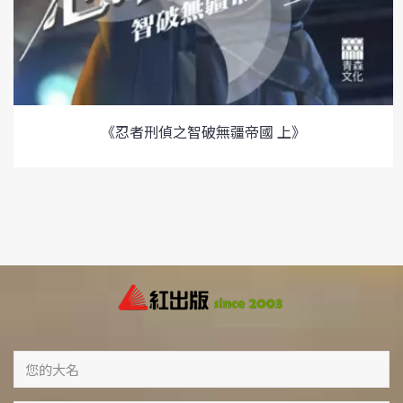
《忍者刑偵之智破無疆帝國 上》