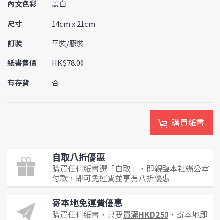
內文色彩
黑白
尺寸
14cm x 21cm
訂裝
平裝/膠裝
紙書售價
HK$78.00
有存貨
否
購買紙書
自取八折優惠
購買任何紙書選「自取」，即親臨本社辦公室
付款，即可免運費並享有八折優惠
寄本地免運費優惠
購買任何紙書，只要
買滿HKD250
，寄本地即