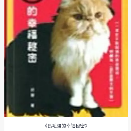
《長毛貓的幸福秘密》