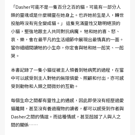
「Dasher可能不是一隻百分之百的貓，可能有一部分人
類的靈魂或是什麼精靈在她身上。也許她前生是人，轉世
投胎時沒有完全變成貓。」 這隻充滿靈性又聰明絕頂的
小貓，堅強地跟主人共同對抗病魔。 牠和她的喜、怒、
哀、樂，會在最平凡的生活細節中展現出最情真的一面。
當你細細閱讀牠的小生命，你定會與牠和她一起笑、一起
哭。
本書記錄了一隻小貓從被主人領養到牠病死的過程，在當
中可以感受到主人對牠的無限憐愛、照顧和付出，亦可感
受到動物和人類之間微妙的互動。
每個生命之間都有靈性上的通感，因此即使沒有經歷過愛
貓離開，甚至沒有養過寵物的讀者，都可以感受到作者與
Dasher之間的情誼。而這種情感，甚至超越了人與人之
間的關係……