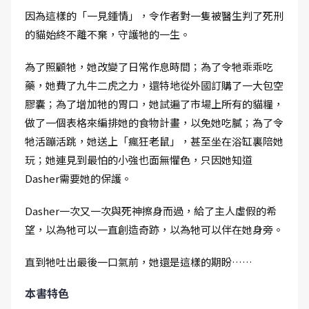
因為這樣的「一見鍾情」，令作者對一隻被醫生判了死刑
的貓始終不離不棄，守護牠的一生。
為了照顧牠，她改變了日常作息時間；為了令牠乖乖吃
藥，她費了九牛二虎之力，還特地從外國訂購了一大包空
膠囊；為了增加牠的胃口，她試遍了市場上所有的貓糧，
做了一個表格來編排她的食物計畫，以免她吃膩；為了令
牠活蹦活跳，她送上「瘋狂老鼠」，甚至坐在浴缸裏陪她
玩；她連見到最怕的小強也面無懼色，只因她知道
Dasher需要她的保護。
Dasher一次又一次與死神擦身而過，給了主人虛假的希
望，以為牠可以一直創造奇跡，以為牠可以伴在她身旁。
直到牠吐出最後一口氣前，她還是這樣的期盼……
本書特色