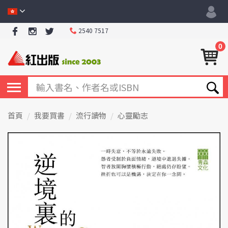
2540 7517
0
首頁
我要買書
流行讀物
心靈勵志