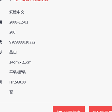
繁體中文
期
2008-12-01
206
號
9789888010332
彩
黑白
14cm x 21cm
平裝/膠裝
價
HK$60.00
否