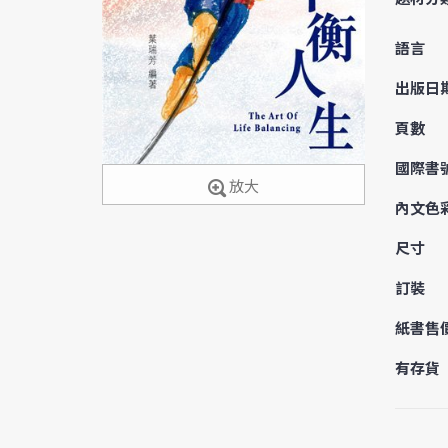
語言
出版日
頁數
國際書
放大
內文色
尺寸
訂裝
紙書售
有存貨