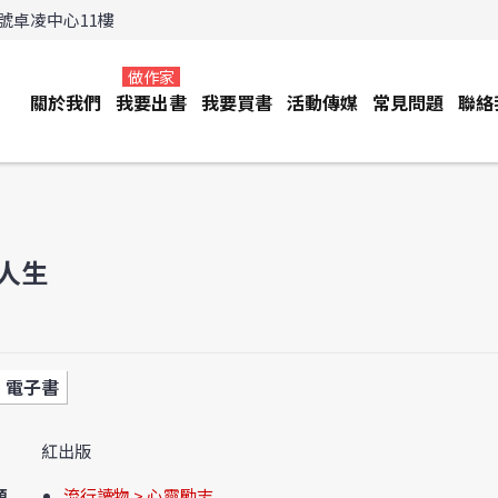
3號卓凌中心11樓
做作家
關於我們
我要出書
我要買書
活動傳媒
常見問題
聯絡
人生
電子書
紅出版
類
流行讀物 > 心靈勵志