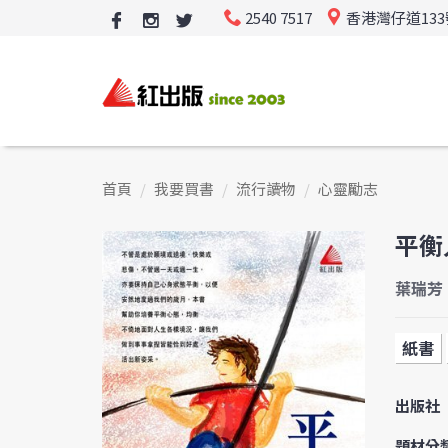
2540 7517
香港灣仔道13
首頁
我要買書
流行讀物
心靈勵志
平衡
葉瑞芳
紙書
出版社
題材分