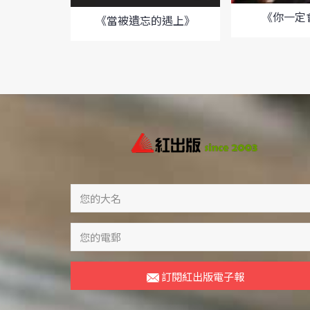
《你一定
《當被遺忘的遇上》
訂閱紅出版電子報