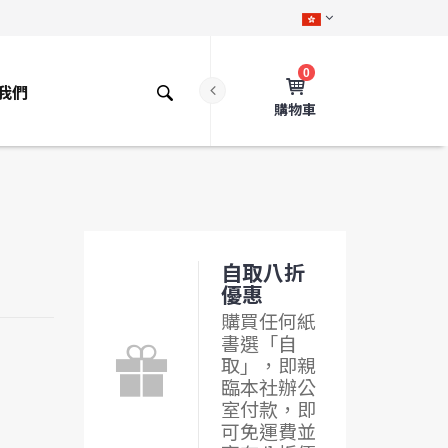
0
我們
購物車
自取八折
優惠
購買任何紙
書選「自
取」，即親
臨本社辦公
室付款，即
可免運費並