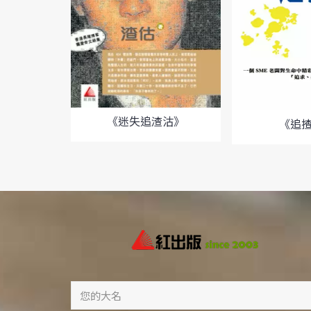
《迷失追渣沽》
《追