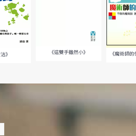
《這雙手雖然小》
《魔術師的
揸沽》