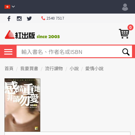
2540 7517
0
首頁
我要買書
流行讀物
小說
愛情小說