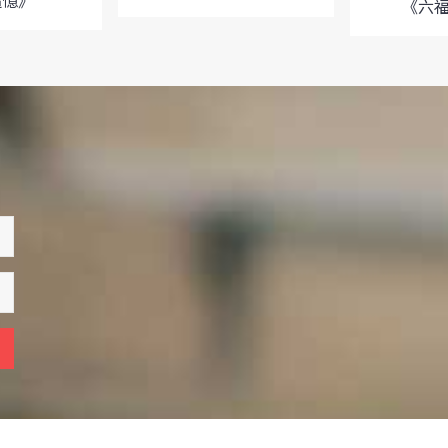
追憶》
《六