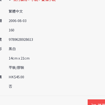
繁體中文
期
2006-08-03
160
號
9789628928613
彩
黑白
14cm x 21cm
平裝/膠裝
價
HK$45.00
否