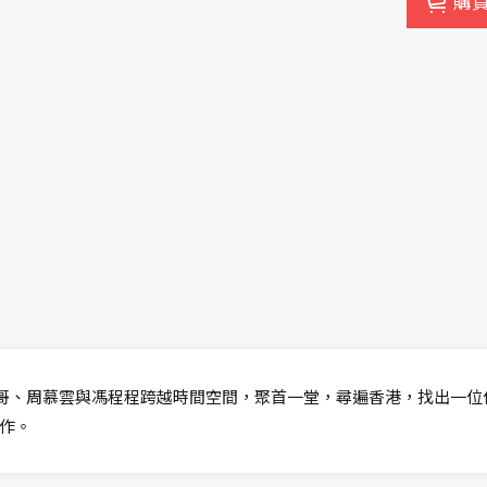
購
rk哥、周慕雲與馮程程跨越時間空間，聚首一堂，尋遍香港，找出一
作。