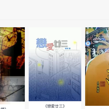
《戀愛廿三》