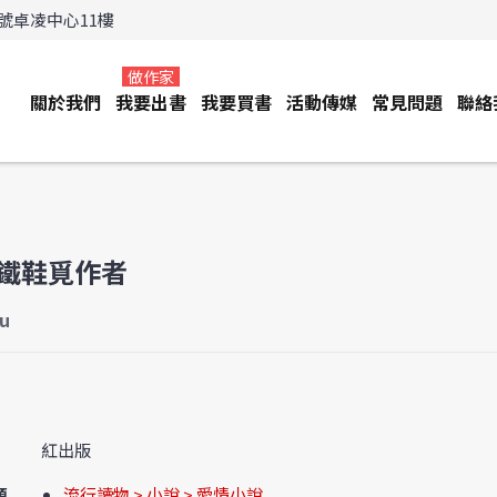
3號卓凌中心11樓
做作家
關於我們
我要出書
我要買書
活動傳媒
常見問題
聯絡
鐵鞋覓作者
u
紅出版
類
流行讀物 > 小說 > 愛情小說