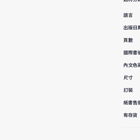
語言
出版日
頁數
國際書
內文色
尺寸
訂裝
紙書售
有存貨