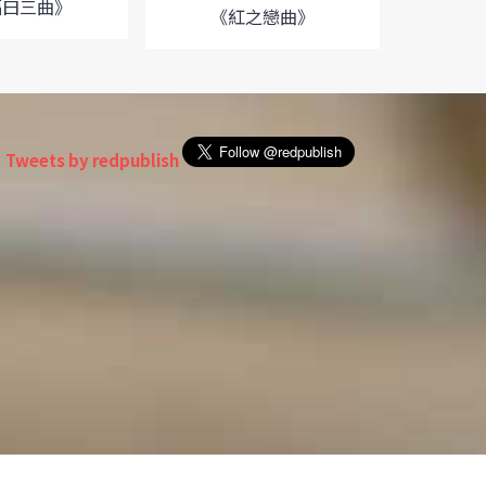
福曰三曲》
《
《紅之戀曲》
Tweets by redpublish