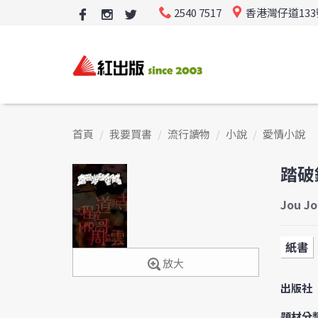
2540 7517
香港灣仔道13
首頁
我要買書
流行讀物
小說
愛情小說
踏破
Jou Jo
紙書
放大
出版社
題材分