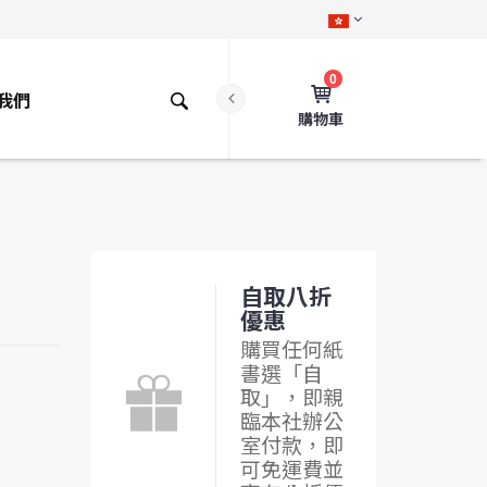
0
我們
購物車
自取八折
優惠
購買任何紙
書選「自
取」，即親
臨本社辦公
室付款，即
可免運費並