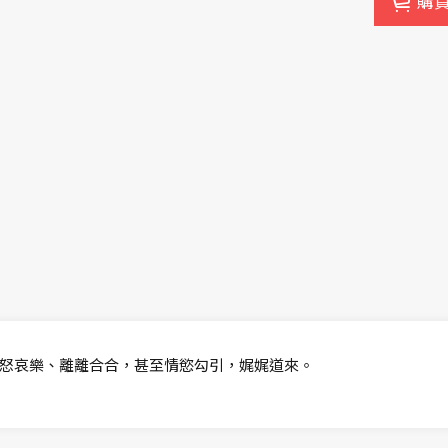
購
怒哀樂、離離合合，甚至情慾勾引，娓娓道來。