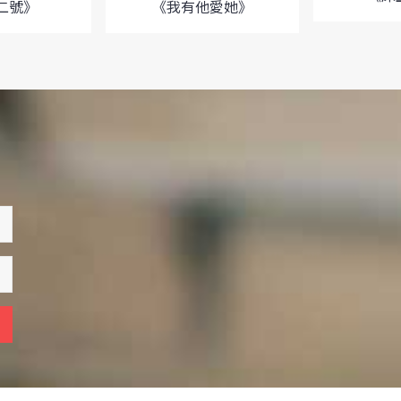
二號》
《我有他愛她》