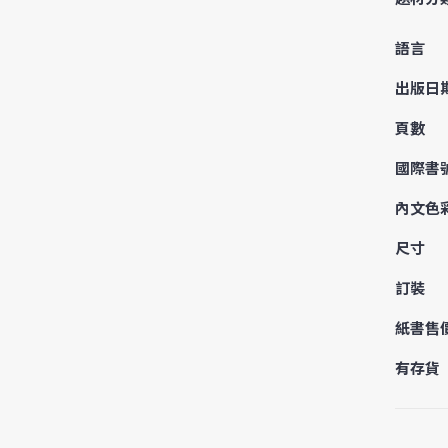
語言
出版日
頁數
國際書
內文色
尺寸
訂裝
紙書售
有存貨