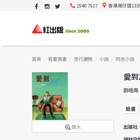
2540 7517
香港灣仔道13
首頁
我要買書
流行讀物
小說
同志小說
愛到2
劉皓風
紙書
出版社
放大
題材分