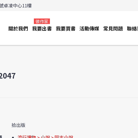
3號卓凌中心11樓
做作家
關於我們
我要出書
我要買書
活動傳媒
常見問題
聯絡
047
拾出版
類
流行讀物 > 小說 > 同志小說