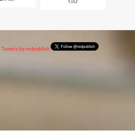
《沉》
Tweets by redpublish