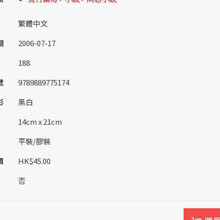
繁體中文
期
2006-07-17
188
號
9789889775174
彩
黑白
14cm x 21cm
平裝/膠裝
價
HK$45.00
否