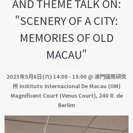
AND THEME TALK ON:
"SCENERY OF A CITY:
MEMORIES OF OLD
MACAU"
2023年5月6日(六) 14:00 - 15:00 @ 澳門國際研究
所 Instituto Internacional De Macau (IIM)
Magnificent Court (Venus Court), 240 R. de
Berlim