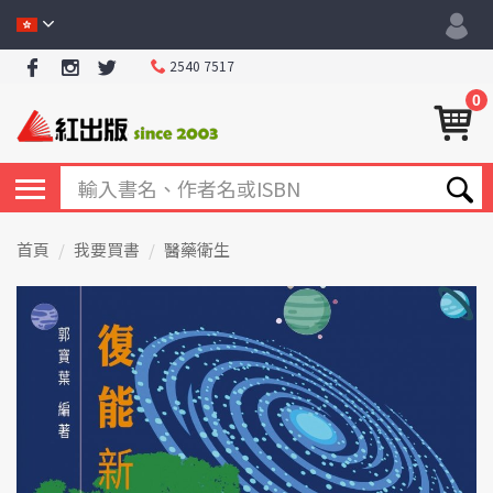
2540 7517
0
首頁
我要買書
醫藥衛生