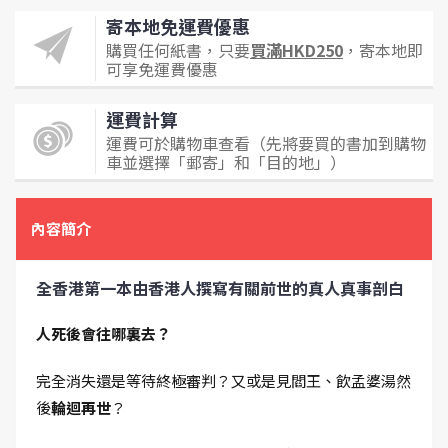
寄本地免運費優惠
購買任何紙書，只要
買滿HKD250
，寄本地即
可享免運費優惠
運費計算
運費可於購物車查看（先將要買的書加到購物
車並選擇「郵寄」和「目的地」）
內容簡介
全香港第一本由香港人撰寫有關前世的真人真事剖白
人死後會往哪裏去？
完全消失還是等待終極審判？又或是見閻王、飲孟婆湯然
後
輪迴再世
？