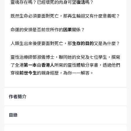
靈魂存在嗎？已經壞死的肉身可望
復活
嗎？
既然生命必須要面對死亡，那再生輪迴又有什麼意義呢？
命運的安排是否前世所作的
因果
關係？
人類生出來後便要面對死亡，那
生存的目的
又是為什麼？
靈性治療師鄧淑儀博士，聯同她的女兒及七位學生，撰寫
了全港
第一本
由
香港人
所寫的靈性體驗分享書，透過他們
穿梭
前世今生
的親身經歷，為你一一解答。
作者簡介
目錄