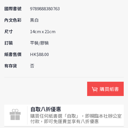
國際書號
9789888380763
內文色彩
黑白
尺寸
14cm x 21cm
訂裝
平裝/膠裝
紙書售價
HK$88.00
有存貨
否
購買紙書
自取八折優惠
購買任何紙書選「自取」，即親臨本社辦公室
付款，即可免運費並享有八折優惠