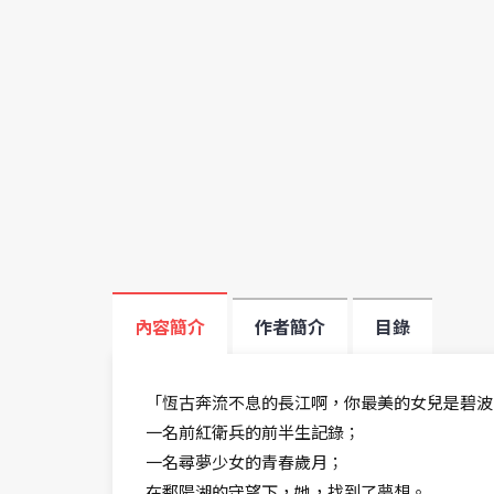
內容簡介
作者簡介
目錄
「恆古奔流不息的長江啊，你最美的女兒是碧波
一名前紅衛兵的前半生記錄；
一名尋夢少女的青春歲月；
在鄱陽湖的守望下，她，找到了夢想。