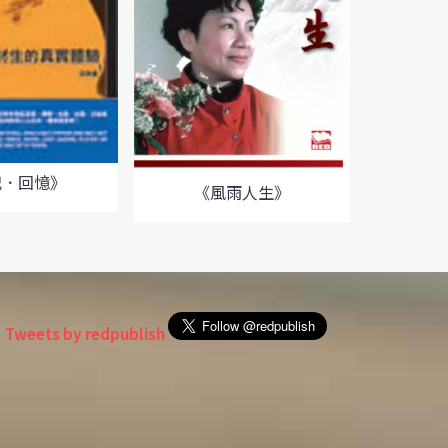
犯．回憶》
《夢繞
《風雨人生》
Tweets by redpublish