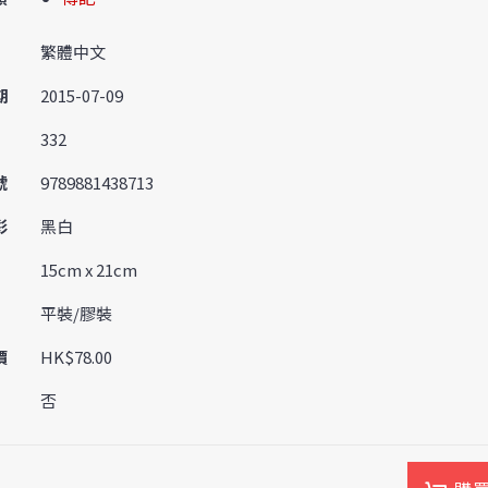
繁體中文
期
2015-07-09
332
號
9789881438713
彩
黑白
15cm x 21cm
平裝/膠裝
價
HK$78.00
否