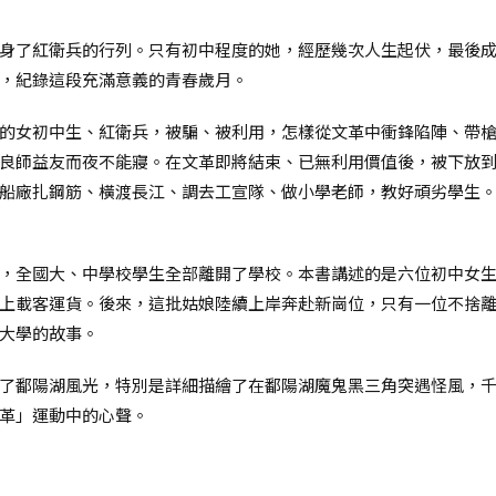
身了紅衛兵的行列。只有初中程度的她，經歷幾次人生起伏，最後
，紀錄這段充滿意義的青春歲月。
的女初中生、紅衛兵，被騙、被利用，怎樣從文革中衝鋒陷陣、帶
良師益友而夜不能寢。在文革即將結束、已無利用價值後，被下放
船廠扎鋼筋、橫渡長江、調去工宣隊、做小學老師，教好頑劣學生
，全國大、中學校學生全部離開了學校。本書講述的是六位初中女
上載客運貨。後來，這批姑娘陸續上岸奔赴新崗位，只有一位不捨
大學的故事。
了鄱陽湖風光，特別是詳細描繪了在鄱陽湖魔鬼黑三角突遇怪風，
革」運動中的心聲。