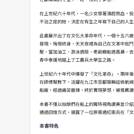
在上世紀六十年代，一名少女懷著滿腔熱血，投
不治之症的她，決定在有生之年寫下自己的人生
此書展示出了在文化大革命年代，一個十五六歲
發現，悔恨終身，天天夜裡為自己在文革中批鬥
駛、當加油工、游泳遇險、老爺廟船遇風暴、去
青中幸運地踏上了工農兵大學生之路。
上世紀六十年代中爆發了「文化革命」。兩年後
在師傅幫教下，活躍在九江市至鄱陽縣這條航線
船廠，經過痛苦磨煉，終於實現夢想，被推薦讀
本書不僅以姑娘們在船上的獨特視角讚美並介紹
通過回憶方式，披露了一位原普通紅衛兵在「文
本書特色