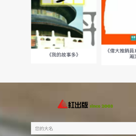
《偉大推銷員
《我的故事多》
瀚