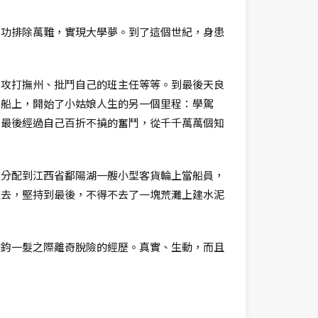
成功排除萬難，實現大學夢。到了這個世紀，身患
槍攻打撫州、批鬥自己的班主任等等。到最後天良
到船上，開始了小姑娘人生的另一個里程：學駕
。最後經過自己百折不撓的奮鬥，從千千萬萬個知
生分配到江西省鄱陽湖一艘小型客貨輪上當船員，
離去，堅持到最後，不得不去了一塊荒灘上建水泥
千鈞一髮之際離奇脫險的經歷。真實、生動，而且