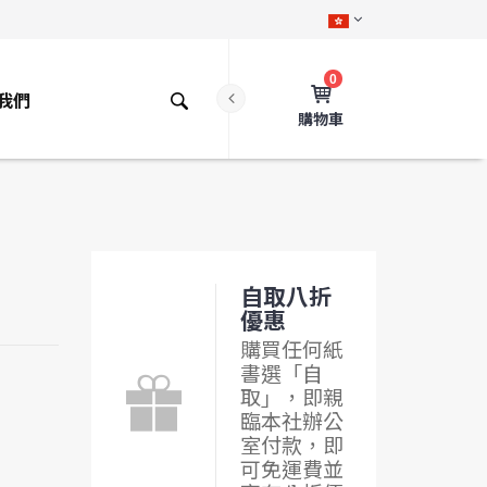
0
我們
購物車
自取八折
優惠
購買任何紙
書選「自
取」，即親
臨本社辦公
室付款，即
可免運費並