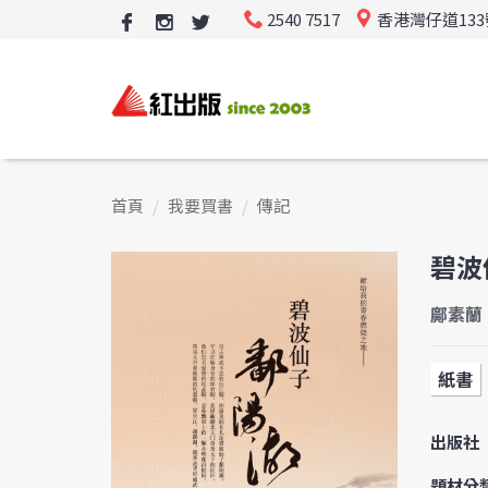
2540 7517
香港灣仔道13
首頁
我要買書
傳記
碧波
鄺素蘭
紙書
出版社
題材分