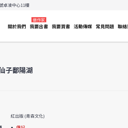
3號卓凌中心11樓
做作家
關於我們
我要出書
我要買書
活動傳媒
常見問題
聯絡
仙子鄱陽湖
紅出版 (青森文化)
類
傳記