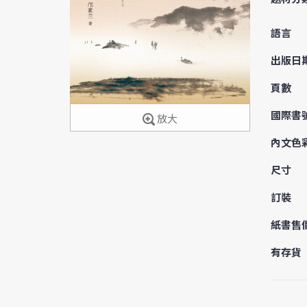
語言
出版日
頁數
國際書
放大
內文色
尺寸
訂裝
紙書售
有存貨