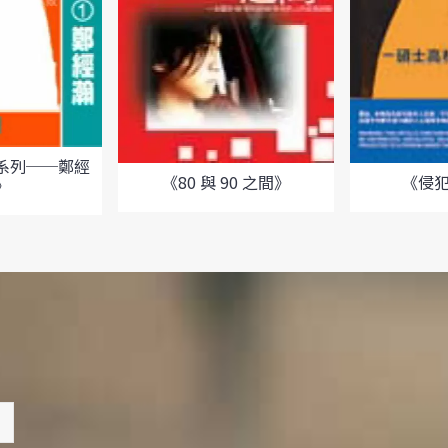
系列──鄭經
《80 與 90 之間》
《侵
》