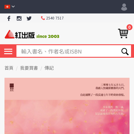
2540 7517
0
首頁
我要買書
傳記