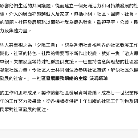
影響他們生活的共同議題，從而建立一個充滿活力和可持續發展的
標，介入的層面亦超越個人及家庭，包括小組、社區、團體、社會
的問題。社區發展服務以弱勢社群為優先對象，重視平等，公義，
力及集體力量。
些人甚至視之為「夕陽工業」，認為香港社會福利界的社區發展工
變化、社區的特色、社群的需要而不斷作出蛻變，就如一隻「浴火
單親、失業家庭等特殊社群提供支援。一班堅持信念與理想的社區
凝聚社區力量，令社區人士共同關注及參與社區事務，解決社區危
發展的社會。」—
社區發展服務網絡的主席 沃馮嬿琼
的工作和思考成果，製作這部社區發展資料彙編，成為廿一世紀業
年的工作努力及果效。從各機構提供近十年出版的社區工作刊物及
民眾對社區發展的關注。