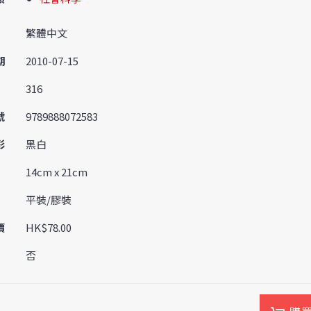
繁體中文
期
2010-07-15
316
號
9789888072583
彩
黑白
14cm x 21cm
平裝/膠裝
價
HK$78.00
否