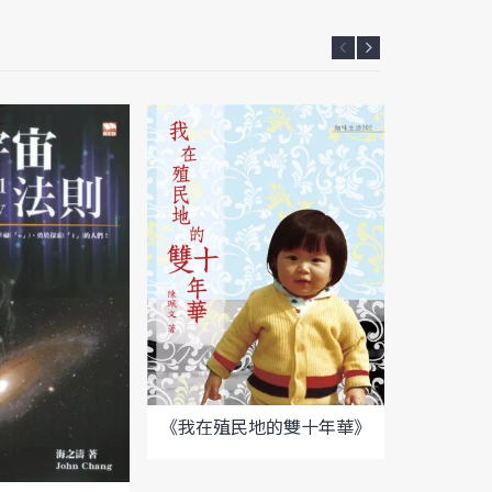
《唔「X
《我在殖民地的雙十年華》