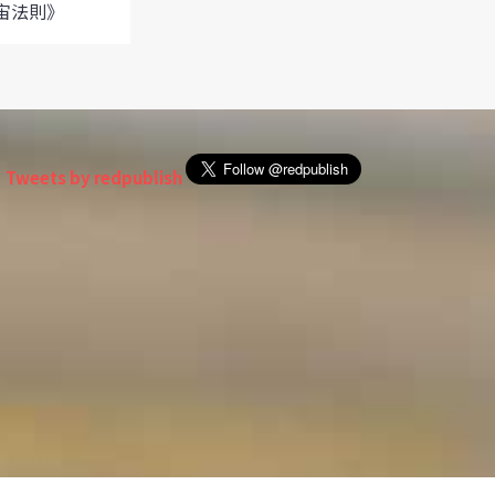
宙法則》
Tweets by redpublish