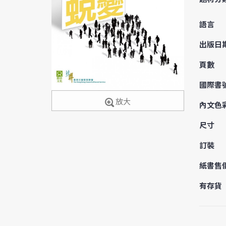
語言
出版日
頁數
國際書
放大
內文色
尺寸
訂裝
紙書售
有存貨