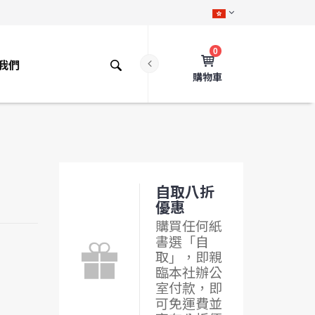
0
我們
購物車
自取八折
優惠
購買任何紙
書選「自
取」，即親
臨本社辦公
室付款，即
可免運費並