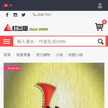
2540 7517
0
首頁
我要買書
流行讀物
小說
校園小說