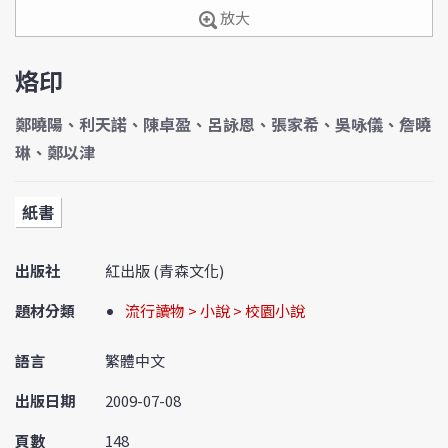
放大
烙印
鄭曉陽、利天諾、陳卓盈、呂詠恩、張家希、吳咏儀、詹曉
琳、鄭以津
紙書
出版社
紅出版 (青森文化)
題材分類
流行讀物 > 小說 > 校園小說
語言
繁體中文
出版日期
2009-07-08
頁數
148