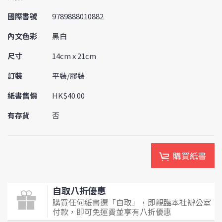
國際書號
9789888010882
內文色彩
黑白
尺寸
14cm x 21cm
訂裝
平裝/膠裝
紙書售價
HK$40.00
有存貨
否
購買紙書
自取八折優惠
購買任何紙書選「自取」，即親臨本社辦公室
付款，即可免運費並享有八折優惠