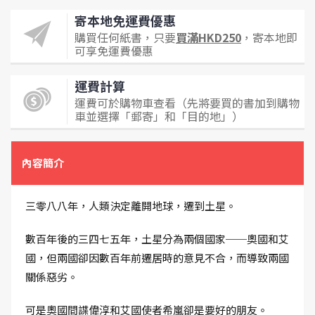
寄本地免運費優惠
購買任何紙書，只要
買滿HKD250
，寄本地即
可享免運費優惠
運費計算
運費可於購物車查看（先將要買的書加到購物
車並選擇「郵寄」和「目的地」）
內容簡介
三零八八年，人類決定離開地球，遷到土星。
數百年後的三四七五年，土星分為兩個國家──奧國和艾
國，但兩國卻因數百年前遷居時的意見不合，而導致兩國
關係惡劣。
可是奧國間諜偉淳和艾國使者希嵐卻是要好的朋友。