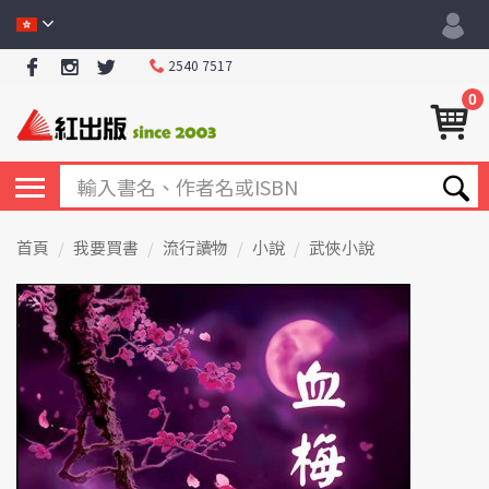
2540 7517
0
首頁
我要買書
流行讀物
小說
武俠小說