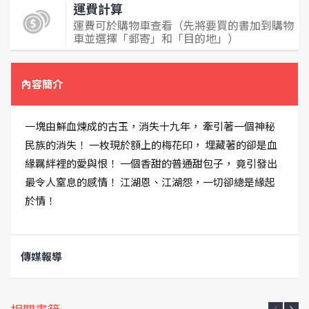
運費計算
運費可於購物車查看（先將要買的書加到購物
車並選擇「郵寄」和「目的地」）
內容簡介
一塊由鮮血煉成的古玉，消失十九年， 牽引著一個神秘
民族的消失！ 一枚現於額上的梅花印， 埋藏著的卻是血
緣羈絆裡的愛與恨！ 一個香甜的普通甜包子， 竟引發出
最令人窒息的感情！ 江湖恩、江湖怨，一切卻總是緣起
於情！
傳媒報導